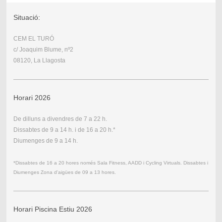
Situació:
CEM EL TURÓ
c/ Joaquim Blume, nº2
08120, La Llagosta
Horari 2026
De dilluns a divendres de 7 a 22 h.
Dissabtes de 9 a 14 h. i de 16 a 20 h.*
Diumenges de 9 a 14 h.
*Dissabtes de 16 a 20 hores només Sala Fitness, AADD i Cycling Virtuals. Dissabtes i
Diumenges Zona d'aigües de 09 a 13 hores.
Horari Piscina Estiu 2026