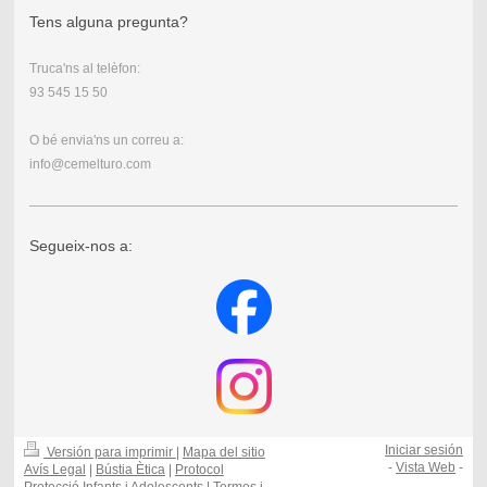
Tens alguna pregunta?
Truca'ns al telèfon:
93 545 15 50
O bé envia'ns un correu a:
info@cemelturo.com
Segueix-nos a:
Iniciar sesión
Versión para imprimir
|
Mapa del sitio
-
Vista Web
-
Avís Legal
|
Bústia Ètica
|
Protocol