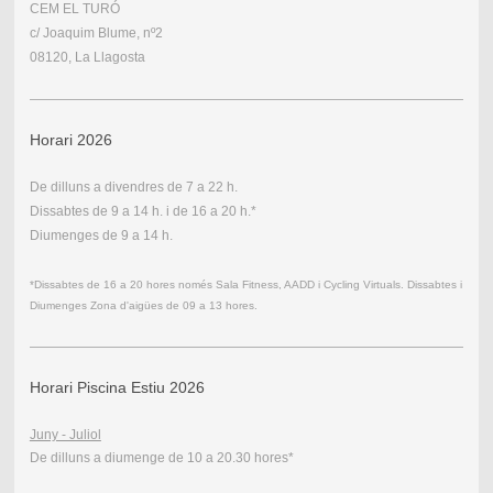
CEM EL TURÓ
c/ Joaquim Blume, nº2
08120, La Llagosta
Horari 2026
De dilluns a divendres de 7 a 22 h.
Dissabtes de 9 a 14 h. i de 16 a 20 h.*
Diumenges de 9 a 14 h.
*Dissabtes de 16 a 20 hores només Sala Fitness, AADD i Cycling Virtuals. Dissabtes i
Diumenges Zona d'aigües de 09 a 13 hores.
Horari Piscina Estiu 2026
Juny - Juliol
De dilluns a diumenge de 10 a 20.30 hores*