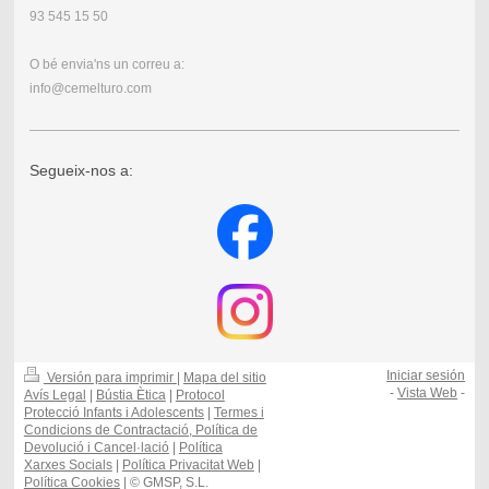
93 545 15 50
O bé envia'ns un correu a:
info@cemelturo.com
Segueix-nos a:
Iniciar sesión
Versión para imprimir
|
Mapa del sitio
-
Vista Web
-
Avís Legal
|
Bústia Ètica
|
Protocol
Protecció Infants i Adolescents
|
Termes i
Condicions de Contractació, Política de
Devolució i Cancel·lació
|
Política
Xarxes Socials
|
Política Privacitat Web
|
Política Cookies
| © GMSP, S.L.