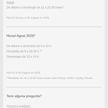
Agost
De dilluns a diumenge de 11 a 20.30 hores*
*Del 23 de juny al 30 d'agost de 2026.
Horari Agost 2026*
De dilluns a divendres de 8 a 22 h.
Dissabtes de 9 a 20.30 h.**
Diumenges de 10 a 14 h.
*Del 03 al 30
d'agost
de 2026
**Dissabtes de 16 a 20.00 hores només Sala Fitness, AADD i Cycling Virtuals.
Tens alguna pregunta?
Truca'ns al telèfon: